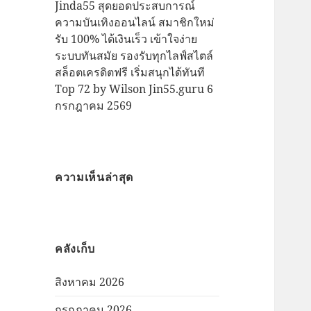
Jinda55 สุดยอดประสบการณ์
ความบันเทิงออนไลน์ สมาชิกใหม่
รับ 100% ได้เงินเร็ว เข้าใจง่าย
ระบบทันสมัย รองรับทุกไลฟ์สไตล์
สล็อตเครดิตฟรี เริ่มสนุกได้ทันที
Top 72 by Wilson Jin55.guru 6
กรกฎาคม 2569
ความเห็นล่าสุด
คลังเก็บ
สิงหาคม 2026
กรกฎาคม 2026