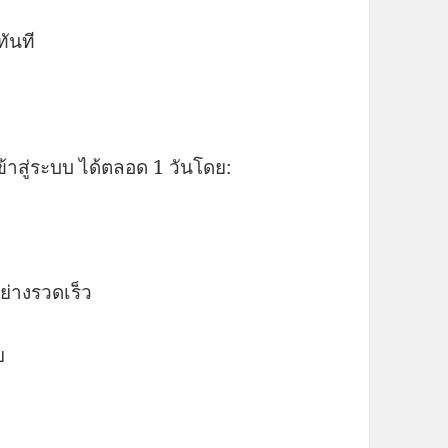
ทันที
าสู่ระบบ ได้ตลอด 1 วันโดย:
ย่างรวดเร็ว
ย