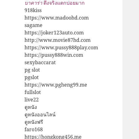
บาคาร่า
ตึงจริงแตกบ่อยมาก
918kiss
https://www.madoohd.com
sagame
https://joker123auto.com
http://www.movie87hd.com
https://www.pussy888play.com
https://pussy888win.com
sexybaccarat
pg slot
pgslot
https://www.pgheng99.me
fullslot
live22
ดูหนัง
ดูหนังออนไลน์
ดูหนังฟรี
faro168
https://hongkong456.me