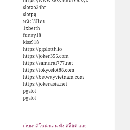
https://www.sexyauto168.xyz
slotxo24hr
slotpg
หนังโป๊ไทย
1xbetth
funny18
kiss918
https://pgslotth.io
https://joker356.com
https://samurai777.net
https://tokyoslot88.com
https://betwayvietnam.com
https://jokerasia.net
pgslot
pgslot
เว็บคาสิโนน่าเล่น ทั้ง
สล็อต
และ