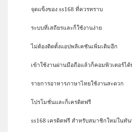
จุดแข็งของ ss168 ที่ควรทราบ
ระบบที่เสถียรและก็ใช้งานง่าย
ไม่ต้องติดตั้งแอปพลิเคชันเพิ่มเติมอีก
เข้าใช้งานผ่านมือถือแล้วก็คอมพิวเตอร์ได้
รายการอาหารภาษาไทยใช้งานสะดวก
โปรโมชั่นและก็เครดิตฟรี
ss168 เครดิตฟรี สำหรับสมาชิกใหม่ในทันท