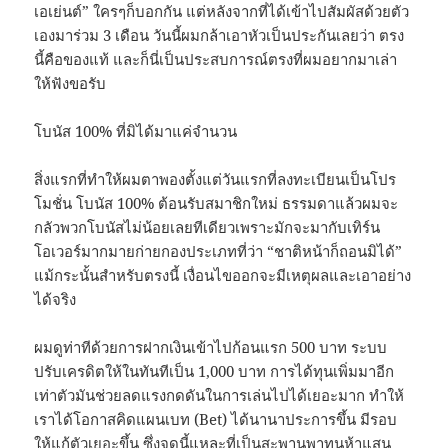
เอเย่นต์” ใครๆก็บอกกัน แต่หลังจากที่ได้เข้าไปสัมผัสด้วยตัว
เองมาร่วม 3 เดือน วันนี้ผมกล้าเอาหัวเป็นประกันเลยว่า ตรง
นี้คือของแท้ และก็นี่เป็นประสบการณ์ตรงที่ผมอยากมาเล่า
ให้ฟังขอรับ
โบนัส 100% ที่มิได้มาแค่จำนวน
สิ่งแรกที่ทำให้ผมตาพองตั้งแต่วันแรกที่ลงทะเบียนเป็นโปร
โมชั่น โบนัส 100% ต้อนรับสมาชิกใหม่ ธรรมดาแล้วผมจะ
กลัวพวกโบนัสไม่น้อยเลยทีเดียวเพราะมักจะมากับเทิร์น
โอเวอร์มากมายก่ายกองประเภทที่ว่า “ชาติหน้าก็ถอนมิได้”
แม้กระนั้นสำหรับตรงนี้ เงื่อนไขออกจะมีเหตุผลและเอาอย่าง
ได้จริง
ผมดูท่าทีด้วยการฝากเงินเข้าไปก้อนแรก 500 บาท ระบบ
ปรับเครดิตให้ในทันทีเป็น 1,000 บาท การได้ทุนเพิ่มมาอีก
เท่าตัวมันช่วยลดแรงกดดันในการเล่นไปได้เยอะมาก ทำให้
เราได้โอกาสคิดแผนเบท (Bet) ได้นานาประการขึ้น มีรอบ
ให้แก้ตัวเยอะขึ้น ซึ่งจุดนี้แหละที่เป็นสะพานพาทุนห้าแสน