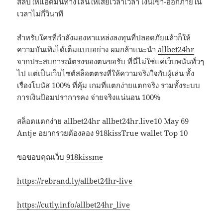
สลิปให้แอดมินทางไลน์ให้เสียเวล่ำเวลา เงินเข้า-ออกภายใน
เวลาไม่กี่วินาที
สำหรับใครที่กำลังมองหาแหล่งลงทุนที่ปลอดภัยแล้วก็ให้
ความบันเทิงได้เต็มแบบอย่าง ผมกล้าแนะนำ
allbet24hr
จากประสบการณ์ตรงของตนขอรับ ที่นี่ไม่ใช่แค่เว็บพนันทั่วๆ
ไป แต่เป็นเว็บไซต์สล็อตตรงที่ให้ความจริงใจกับผู้เล่น ทั้ง
เรื่องโบนัส 100% ที่คุ้ม เกมที่แตกง่ายแตกจริง รวมทั้งระบบ
การเงินป้อมปราการคง จ่ายจริงแน่นอน 100%
สล็อตแตกง่าย allbet24hr allbet24hr.live10 May 69
Antje อยากรวยต้องลอง 918kissTrue wallet Top 10
ขอขอบคุณเว็บ
918kissme
https://rebrand.ly/allbet24hr-live
https://cutly.info/allbet24hr_live