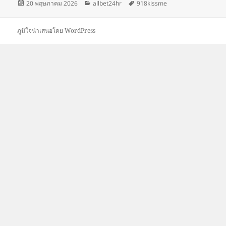
เขียน
หมวด
ป้าย
20 พฤษภาคม 2026
allbet24hr
918kissme
เมื่อ
หมู่
กำกับ
ภูมิใจนำเสนอโดย WordPress