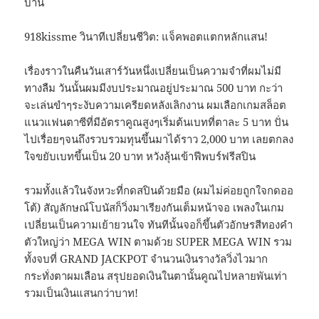
บ้าน
918kissme วินาทีเปลี่ยนชีวิต: แจ็คพอตแตกหลักแสน!
เรื่องราวในคืนวันเสาร์วันหนึ่งเปลี่ยนเป็นความจำที่ผมไม่มี
ทางลืม วันนั้นผมมีงบประมาณอยู่ประมาณ 500 บาท กะว่า
จะเล่นขำๆระงับความเครียดหลังเลิกงาน ผมเลือกเกมสล็อต
แนวแฟนตาซีที่มีอัตราคูณสูงๆเริ่มต้นเบทที่ตาละ 5 บาท ปั่น
ไปเรื่อยๆจนถึงรวบรวมทุนขึ้นมาได้ราว 2,000 บาท เลยตกลง
ใจขยับเบทขึ้นเป็น 20 บาท หวังลุ้นเข้าฟีพบร์ฟรีสปิน
รวมทั้งแล้วในจังหวะที่กดสปินด้วยมือ (ผมไม่ค่อยถูกใจกดออ
โต้) สัญลักษณ์โบนัสก็วิ่งมาเรียงกันเต็มหน้าจอ เพลงในเกม
เปลี่ยนเป็นความเย้ายวนใจ ทันทีนั้นจอก็ขึ้นตัวอักษรสีทองคำ
ตัวใหญ่ว่า MEGA WIN ตามด้วย SUPER MEGA WIN รวม
ทั้งจบที่ GRAND JACKPOT จำนวนเงินรางวัลวิ่งไวมาก
กระทั่งตาผมเลือน สรุปยอดเงินในตานั้นคูณไปหลายพันเท่า
รวมเป็นเงินแสนกว่าบาท!