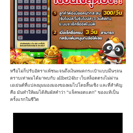
หรือไม่ก็ปรับอัตราแพ้ชนะจนถึงเงินหมดกระเป๋าแบบมึนๆจน
ตราบเท่าผมได้มาพบกับ allbet24hr เว็บสล็อตตรงไม่ผ่าน
เอเย่นต์ที่แปลงมุมมองมองของผมไปโดยสิ้นเชิง และที่สำคัญ
คือ มันทำให้ผมได้สัมผัสคำว่า “แจ็คพอตแตก” ของแท้เป็น
ครั้งแรกในชีวิต