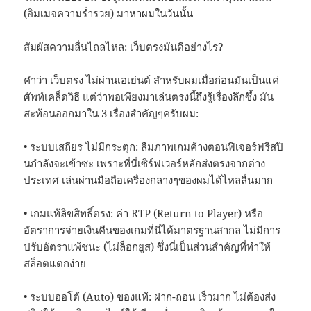
(อิมเมจความร่ำรวย) มาหาผมในวันนั้น
สัมผัสความลื่นไถลไหล: เว็บตรงมันดีอย่างไร?
คำว่า เว็บตรง ไม่ผ่านเอเย่นต์ สำหรับผมเมื่อก่อนมันเป็นแค่
ศัพท์เคล็ดวิธี แต่ว่าพอเพียงมาเล่นตรงนี้ถึงรู้เรื่องลึกซึ้ง มัน
สะท้อนออกมาใน 3 เรื่องสำคัญๆครับผม:
• ระบบเสถียร ไม่มีกระตุก: ลืมภาพเกมค้างตอนฟีเจอร์ฟรีสปิ
นกำลังจะเข้าซะ เพราะที่นี่เซิร์ฟเวอร์หลักส่งตรงจากต่าง
ประเทศ เล่นผ่านมือถือเครื่องกลางๆของผมได้ไหลลื่นมาก
• เกมแท้ลิขสิทธิ์ตรง: ค่า RTP (Return to Player) หรือ
อัตราการจ่ายเงินคืนของเกมที่นี่ได้มาตรฐานสากล ไม่มีการ
ปรับอัตราแพ้ชนะ (ไม่ล็อกยูส) ซึ่งนี่เป็นส่วนสำคัญที่ทำให้
สล็อตแตกง่าย
• ระบบออโต้ (Auto) ของแท้: ฝาก-ถอน เร็วมาก ไม่ต้องส่ง