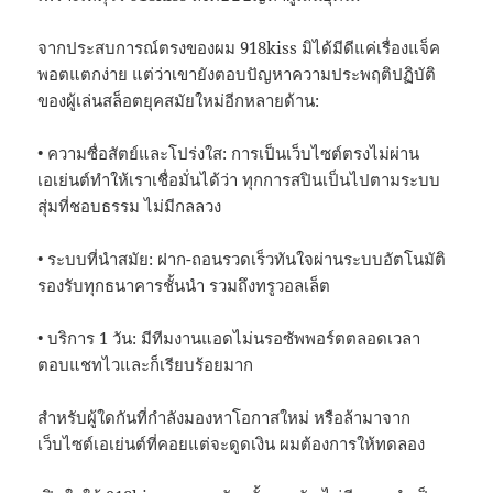
จากประสบการณ์ตรงของผม 918kiss มิได้มีดีแค่เรื่องแจ็ค
พอตแตกง่าย แต่ว่าเขายังตอบปัญหาความประพฤติปฏิบัติ
ของผู้เล่นสล็อตยุคสมัยใหม่อีกหลายด้าน:
• ความซื่อสัตย์และโปร่งใส: การเป็นเว็บไซต์ตรงไม่ผ่าน
เอเย่นต์ทำให้เราเชื่อมั่นได้ว่า ทุกการสปินเป็นไปตามระบบ
สุ่มที่ชอบธรรม ไม่มีกลลวง
• ระบบที่นำสมัย: ฝาก-ถอนรวดเร็วทันใจผ่านระบบอัตโนมัติ
รองรับทุกธนาคารชั้นนำ รวมถึงทรูวอลเล็ต
• บริการ 1 วัน: มีทีมงานแอดไม่นรอซัพพอร์ตตลอดเวลา
ตอบแชทไวและก็เรียบร้อยมาก
สำหรับผู้ใดกันที่กำลังมองหาโอกาสใหม่ หรือล้ามาจาก
เว็บไซต์เอเย่นต์ที่คอยแต่จะดูดเงิน ผมต้องการให้ทดลอง