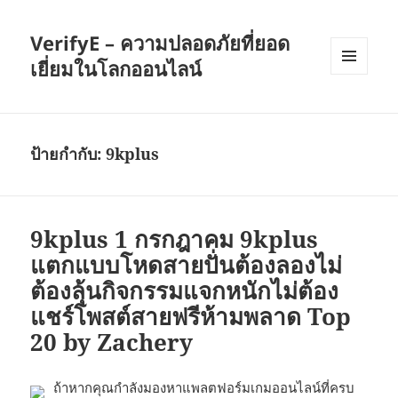
VerifyE – ความปลอดภัยที่ยอด
เยี่ยมในโลกออนไลน์
เมนู
และวิด
เจ็ต
ป้ายกำกับ:
9kplus
9kplus 1 กรกฎาคม 9kplus
แตกแบบโหดสายปั่นต้องลองไม่
ต้องลุ้นกิจกรรมแจกหนักไม่ต้อง
แชร์โพสต์สายฟรีห้ามพลาด Top
20 by Zachery
ถ้าหากคุณกำลังมองหาแพลตฟอร์มเกมออนไลน์ที่ครบ