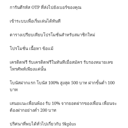
การันตีรหัส OTP ที่ส่งไปยังเบอร์ของคุณ
เข้าระบบเพื่อเริ่มเล่นได้ทันที
ตารางเปรียบเทียบโปรโมชั่นสำหรับสมาชิกใหม่
โปรโมชั่น เนื้อหา ข้อแม้
เครดิตฟรี รับเครดิตฟรีในทันทีเมื่อสมัคร รับรองหมายเลข
โทรศัพท์เพียงแค่นั้น
โบนัสฝากแรก โบนัส 100% สูงสุด 500 บาท ฝากขั้นต่ำ 100
บาท
เสนอแนะเพื่อนพ้อง รับ 10% จากยอดฝากของเพื่อน เพื่อนจะ
ต้องฝากอย่างต่ำ 200 บาท
ปริศนาที่พบได้ทั่วไปเกี่ยวกับ 9kplus