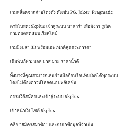
เกมสล็อตจากค่ายโด่งดัง ดังเช่น PG, Joker, Pragmatic
คาสิโนสด:
9kplus เข้าสู่ระบบ
บาคาร่า เสือมังกร รูเล็ต
ถ่ายทอดสดแบบเรียลไทม์
เกมยิงปลา 3D พร้อมเอฟเฟกต์สุดตระการตา
เดิมพันกีฬา: บอล บาส มวย ราคาน้ำดี
ทั้งปวงนี้คุณสามารถเล่นผ่านมือถือหรือแท็บเล็ตได้ทุกระบบ
โดยไม่ต้องดาวน์โหลดแอปพลิเคชัน
กรรมวิธีสมัครและเข้าสู่ระบบ 9kplus
เข้าหน้าเว็บไซต์ 9kplus
คลิก “สมัครสมาชิก” และกรอกข้อมูลที่จำเป็น