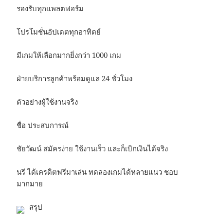
รองรับทุกแพลตฟอร์ม
โปรโมชั่นอัปเดตทุกอาทิตย์
มีเกมให้เลือกมากยิ่งกว่า 1000 เกม
ฝ่ายบริการลูกค้าพร้อมดูแล 24 ชั่วโมง
ตัวอย่างผู้ใช้งานจริง
ชื่อ ประสบการณ์
ชัยวัฒน์ สมัครง่าย ใช้งานเร็ว และก็เบิกเงินได้จริง
นรี ได้เครดิตฟรีมาเล่น ทดลองเกมได้หลายแนว ชอบ
มากมาย
สรุป