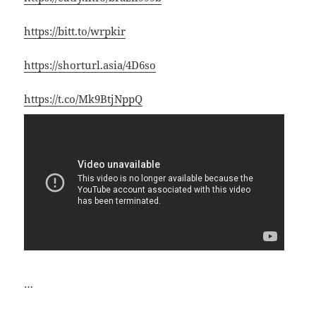
https://bitt.to/wrpkir
https://shorturl.asia/4D6so
https://t.co/Mk9BtjNppQ
…