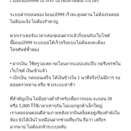
เว็บbrazil999ที่ เอาจริง ไม่ใช่แค่โฆษณาไปวันๆ
ระบบฝากถอนของ brazil999 เร็วทะลุเพดาน ไม่ต้องรอคอย
ไม่ต้องแจ้ง ไม่ต้องรำคาญ
พวกเราเคยจับเวลาเล่นๆตอนฝากแล้วก็ถอนกับเว็บไซต์
นี้brazil999 ระบบออโต้เร็วจริงแบบไม่ต้องแตะต้อง
โทรศัพท์ซ้ำสอง
• ฝากเงิน: ใช้ทรูวอเลท กดโอนจากแอปแค่แป๊บ กดรีเฟรชใน
เว็บไซต์ เงินเข้าแล้ว
• เบิกเงิน: กดถอนเสร็จ ได้เงินข้างใน 1 นาทีจริงๆไม่มีการ รอ
คอยตรวจทาน หรือ ช่วงระบบล่าช้า
ที่สำคัญเป็น ไม่มีอย่างต่ำสำหรับเพื่อการถอน จะถอน 50
หรือ 5,000 ก็ใช้เวลาเท่าๆกัน ไม่แยกลูกค้าเล็กใหญ่
เราเคยถอนตอนตีสามภายหลังจากปั่นสล็อตอยู่เพียงลำพังใน
ห้อง ยังได้เงินไวเหมือนฝากช่วงเที่ยงวัน ถือว่า เสถียร
มากมาย ไม่ต้องกลัวระบบหลับ