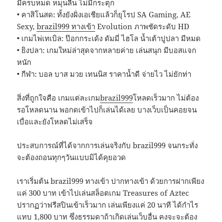
มีครบหมด หมุนลื่น ไม่มีกระตุก
• คาสิโนสด: ทั้งยังฝั่งเอเชียแล้วก็ยุโรป SA Gaming, AE
Sexy,
brazil999 ทางเข้า
Evolution ภาพชัดระดับ HD
• เกมไพ่เทเบิล: ป๊อกกระเด้ง ดัมมี่ ไฮโล น้ำเต้าปูปลา มีหมด
• ยิงปลา: เกมใหม่ล่าสุดจากหลายค่าย เล่นสนุก มีบอสแจก
หนัก
• กีฬา: บอล บาส มวย เทนนิส ราคาน้ำดี จ่ายไว ไม่ยักท่า
สิ่งที่ถูกใจคือ เกมแต่ละเกม
brazil999
โหลดเร็วมาก ไม่ต้อง
รอโหลดนาน พอกดเข้าไปก็เล่นได้เลย บางเว็บเป็นคอยจน
เบื่อและยังโหลดไม่เสร็จ
ประสบการณ์ที่ได้จากการเล่นจริงกับ brazil999 จนกระทั่ง
จะต้องถอนทุกๆวันแบบมิได้คุยอวด
เราเริ่มต้น brazil999 ทางเข้า ปากทางเข้า ด้วยการฝากเพียง
แค่ 300 บาท เข้าไปเล่นสล็อตเกม Treasures of Aztec
ปรากฏว่าฟรีสปินเข้าเร็วมาก เล่นเพียงแค่ 20 นาที ได้กำไร
แทบ 1,800 บาท ซึ่งธรรมดาถ้าเกิดเล่นเว็บอื่น คงจะจะต้อง