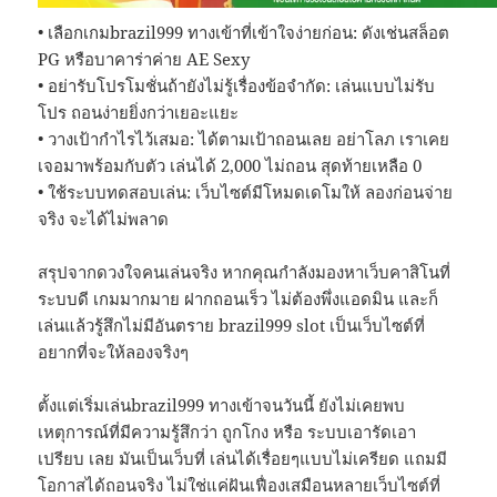
• เลือกเกมbrazil999 ทางเข้าที่เข้าใจง่ายก่อน: ดังเช่นสล็อต
PG หรือบาคาร่าค่าย AE Sexy
• อย่ารับโปรโมชั่นถ้ายังไม่รู้เรื่องข้อจำกัด: เล่นแบบไม่รับ
โปร ถอนง่ายยิ่งกว่าเยอะแยะ
• วางเป้ากำไรไว้เสมอ: ได้ตามเป้าถอนเลย อย่าโลภ เราเคย
เจอมาพร้อมกับตัว เล่นได้ 2,000 ไม่ถอน สุดท้ายเหลือ 0
• ใช้ระบบทดสอบเล่น: เว็บไซต์มีโหมดเดโมให้ ลองก่อนจ่าย
จริง จะได้ไม่พลาด
สรุปจากดวงใจคนเล่นจริง หากคุณกำลังมองหาเว็บคาสิโนที่
ระบบดี เกมมากมาย ฝากถอนเร็ว ไม่ต้องพึ่งแอดมิน และก็
เล่นแล้วรู้สึกไม่มีอันตราย brazil999 slot เป็นเว็บไซต์ที่
อยากที่จะให้ลองจริงๆ
ตั้งแต่เริ่มเล่นbrazil999 ทางเข้าจนวันนี้ ยังไม่เคยพบ
เหตุการณ์ที่มีความรู้สึกว่า ถูกโกง หรือ ระบบเอารัดเอา
เปรียบ เลย มันเป็นเว็บที่ เล่นได้เรื่อยๆแบบไม่เครียด แถมมี
โอกาสได้ถอนจริง ไม่ใช่แค่ฝันเฟื่องเสมือนหลายเว็บไซต์ที่