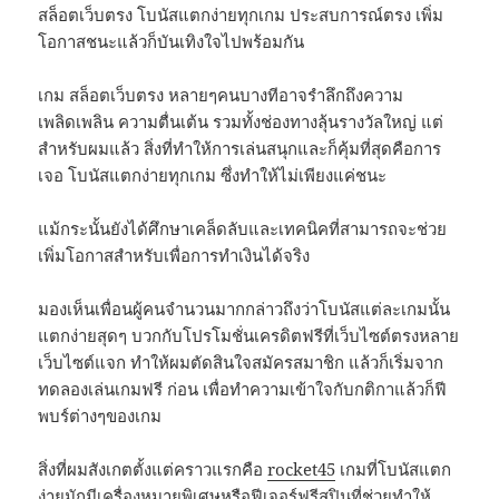
สล็อตเว็บตรง โบนัสแตกง่ายทุกเกม ประสบการณ์ตรง เพิ่ม
โอกาสชนะแล้วก็บันเทิงใจไปพร้อมกัน
เกม สล็อตเว็บตรง หลายๆคนบางทีอาจรำลึกถึงความ
เพลิดเพลิน ความตื่นเต้น รวมทั้งช่องทางลุ้นรางวัลใหญ่ แต่
สำหรับผมแล้ว สิ่งที่ทำให้การเล่นสนุกและก็คุ้มที่สุดคือการ
เจอ โบนัสแตกง่ายทุกเกม ซึ่งทำให้ไม่เพียงแค่ชนะ
แม้กระนั้นยังได้ศึกษาเคล็ดลับและเทคนิคที่สามารถจะช่วย
เพิ่มโอกาสสำหรับเพื่อการทำเงินได้จริง
มองเห็นเพื่อนผู้คนจำนวนมากกล่าวถึงว่าโบนัสแต่ละเกมนั้น
แตกง่ายสุดๆ บวกกับโปรโมชั่นเครดิตฟรีที่เว็บไซต์ตรงหลาย
เว็บไซต์แจก ทำให้ผมตัดสินใจสมัครสมาชิก แล้วก็เริ่มจาก
ทดลองเล่นเกมฟรี ก่อน เพื่อทำความเข้าใจกับกติกาแล้วก็ฟี
พบร์ต่างๆของเกม
สิ่งที่ผมสังเกตตั้งแต่คราวแรกคือ
rocket45
เกมที่โบนัสแตก
ง่ายมักมีเครื่องหมายพิเศษหรือฟีเจอร์ฟรีสปินที่ช่วยทำให้