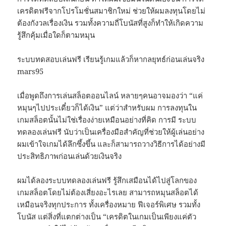
เครดิตฟรีจากโปรโมชั่นสมาชิกใหม่ ช่วยให้ผมลงทุนโดยไม่
ต้องกังวลเรื่องเงิน รวมทั้งความถี่โบนัสที่สูงก็ทำให้เกิดความ
รู้สึกคุ้มเมื่อใดก็ตามหมุน
ระบบทดสอบเล่นฟรี เรียนรู้เกมแล้วก็หากลยุทธ์ก่อนเล่นจริง
mars95
เมื่อพูดถึงการเล่นสล็อตออนไลน์ หลายๆคนอาจมองว่า “แค่
หมุนๆไปประเดี๋ยวก็ได้เงิน” แต่ว่าสำหรับผม การลงทุนใน
เกมสล็อตนั้นไม่ใช่เรื่องง่ายเหมือนอย่างที่คิด การมี ระบบ
ทดลองเล่นฟรี นับว่าเป็นเครื่องมือสำคัญที่ช่วยให้ผู้เล่นอย่าง
ผมเข้าใจเกมได้ลึกซึ้งขึ้น และก็สามารถวางวิธีการได้อย่างมี
ประสิทธิภาพก่อนเล่นด้วยเงินจริง
ผมได้ลองระบบทดลองเล่นฟรี รู้สึกเสมือนได้ไปสู่โลกของ
เกมสล็อตโดยไม่ต้องเสี่ยงอะไรเลย สามารถหมุนสล็อตได้
เหมือนจริงทุกประการ ทั้งเครื่องหมาย ฟีเจอร์พิเศษ รวมทั้ง
โบนัส แต่สิ่งที่แตกต่างเป็น “เครดิตในเกมเป็นเพียงแค่ตัว