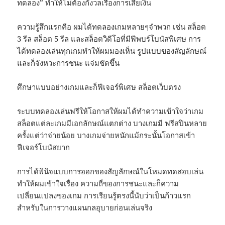
ทดลอง” ทำให้ไม่ต้องกังวลเรื่องการเสียเงิน
ความรู้สึกแรกคือ ผมได้ทดลองเกมหลายๆจำพวก เช่น สล็อต
3 รีล สล็อต 5 รีล และสล็อตวิดีโอที่มีฟีพบร์โบนัสพิเศษ การ
ได้ทดลองเล่นทุกเกมทำให้ผมมองเห็น รูปแบบของสัญลักษณ์
และก็จังหวะการชนะ แจ่มชัดขึ้น
ศึกษาแบบอย่างเกมและก็ฟีเจอร์พิเศษ สล็อตเว็บตรง
ระบบทดลองเล่นฟรีให้โอกาสให้ผมได้ทำความเข้าใจว่าเกม
สล็อตแต่ละเกมมีเอกลักษณ์แตกต่าง บางเกมมี ฟรีสปินหลาย
ครั้งแต่ว่าจ่ายน้อย บางเกมจ่ายหนักแม้กระนั้นโอกาสเข้า
ฟีเจอร์โบนัสยาก
การได้พินิจแบบการออกของสัญลักษณ์ในโหมดทดสอบเล่น
ทำให้ผมเข้าใจเรื่อง ความถี่ของการชนะและก็ความ
เปลี่ยนแปลงของเกม การเรียนรู้ตรงนี้นับว่าเป็นก้าวแรก
สำหรับในการวางแผนกลอุบายก่อนเล่นจริง