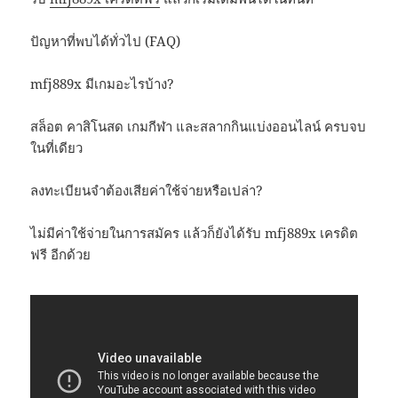
ปัญหาที่พบได้ทั่วไป (FAQ)
mfj889x มีเกมอะไรบ้าง?
สล็อต คาสิโนสด เกมกีฬา และสลากกินแบ่งออนไลน์ ครบจบ
ในที่เดียว
ลงทะเบียนจำต้องเสียค่าใช้จ่ายหรือเปล่า?
ไม่มีค่าใช้จ่ายในการสมัคร แล้วก็ยังได้รับ mfj889x เครดิต
ฟรี อีกด้วย