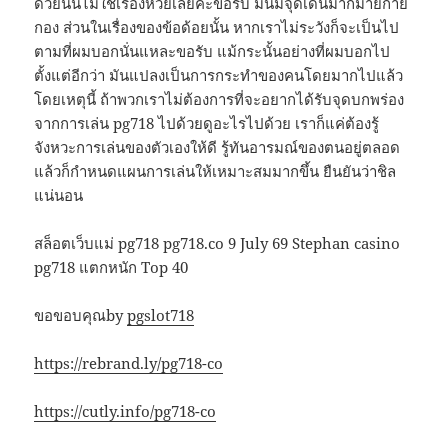
ด้วยนั้นไม่ใช่เรื่องห่วยเลยคะขอรับ มันมีจุดเด่นมากมายก่าย
กอง ส่วนในเรื่องของข้อด้อยนั้น หากเราไม่ระวังก็จะเป็นไป
ตามที่ผมบอกนั่นแหละขอรับ แม้กระนั้นอย่างที่ผมบอกไป
ตั้งแต่อีกว่า มันแปลงเป็นการกระทำของคนโดยมากไปแล้ว
โดยเหตุนี้ ถ้าพวกเราไม่ต้องการที่จะอยากได้รับจุดบกพร่อง
จากการเล่น pg718 ไปด้วยดูอะไรไปด้วย เราก็แค่ต้องรู้
จังหวะการเล่นของตัวเองให้ดี รู้ทันอารมณ์ของตนอยู่ตลอด
แล้วก็กำหนดแผนการเล่นให้เหมาะสมมากขึ้น ยืนยันว่าชิล
แน่นอน
สล็อตเว็บแม่ pg718 pg718.co 9 July 69 Stephan casino
pg718 แตกหนัก Top 40
ขอขอบคุณby
pgslot718
https://rebrand.ly/pg718-co
https://cutly.info/pg718-co