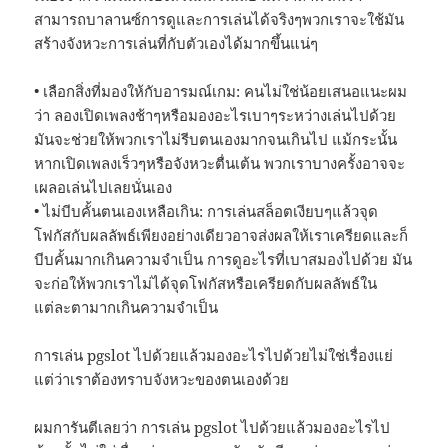
สามารถบาลานซ์การดูและการเล่นได้จริงๆพวกเราจะใช้มัน
สร้างจังหวะการเล่นที่กับตัวเองได้มากขึ้นแน่ๆ
• เลือกสิ่งที่มองให้กับอารมณ์เกม: คนไม่ใช่น้อยเสนอแนะผม
ว่า ลองเปิดเพลงช้าๆหรือมองอะไรเบาๆระหว่างเล่นไปด้วย
มันจะช่วยให้พวกเราไม่รีบตนเองมากจนเกินไป แม้กระนั้น
หากเปิดเพลงเร็วๆหรือจังหวะตื่นเต้น พวกเราบางครั้งอาจจะ
เผลอเล่นไปเลยนั่นเอง
• ไม่บีบคั้นตนเองเหลือเกิน: การเล่นสล็อตเงียบๆแล้วจุด
โฟกัสกับผลลัพธ์เพียงอย่างเดียวอาจส่งผลให้เราเครียดและก็
บีบคั้นมากเกินความจำเป็น การดูอะไรที่เบาสมองไปด้วย มัน
จะก่อให้พวกเราไม่ได้จุดโฟกัสหรือเครียดกับผลลัพธ์ใน
แต่ละตามากเกินความจำเป็น
การเล่น pgslot ไปด้วยแล้วมองอะไรไปด้วยไม่ใช่เรื่องแย่
แต่ว่าเราต้องทราบจังหวะของตนเองด้วย
ผมการันตีเลยว่า การเล่น pgslot ไปด้วยแล้วมองอะไรไป