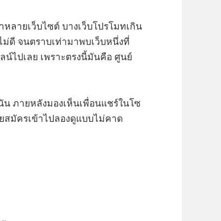
มาหลายเว็บไซต์ บางเว็บโปรโมทเกิน
ม่ดี จนตราบเท่ามาพบเว็บหนึ่งที่
์ไปเลย เพราะตรงนี้มันคือ ศูนย์
นัน ภายหลังมองเห็นเพื่อนแชร์ในโซ
ลยสมัครเข้าไปลองดูแบบไม่คาด