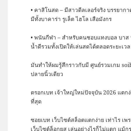
• คาสิโนสด – มีสาวดีลเลอร์จริง บรรยากา
มีทั้งบาคาร่า รูเล็ต ไฮโล เสือมังกร
• พนันกีฬา – สำหรับคนชอบแทงบอล บาส หร
น้ำดีรวมทั้งเปิดให้เล่นสดได้ตลอดระยะเว
มันทำให้ผมรู้สึกราวกับมี ศูนย์รวมเกม soi
ปลายนิ้วเดียว
ตรอกเบท เจ้าใหญ่ใหม่ปัจจุบัน 2026 แตกง่
ที่สุด
ซอยเบท เว็บไซต์สล็อตแตกง่าย เท่าไร เพร
เว็บไซต์ล็อกยูส เล่นอย่างไรก็ไม่แตก แม้ก