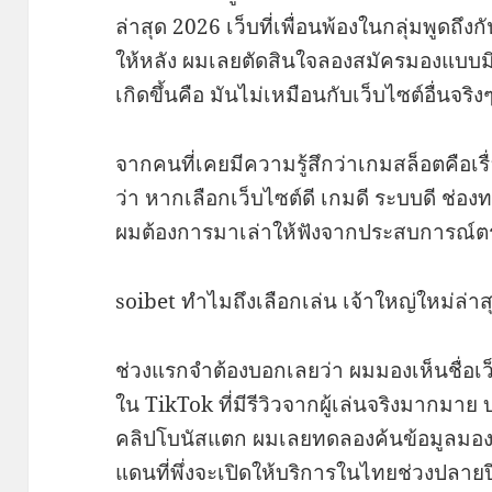
ล่าสุด 2026 เว็บที่เพื่อนพ้องในกลุ่มพูดถึ
ให้หลัง ผมเลยตัดสินใจลองสมัครมองแบบมิไ
เกิดขึ้นคือ มันไม่เหมือนกับเว็บไซต์อื่นจริง
จากคนที่เคยมีความรู้สึกว่าเกมสล็อตคือเรื่อ
ว่า หากเลือกเว็บไซต์ดี เกมดี ระบบดี ช่องท
ผมต้องการมาเล่าให้ฟังจากประสบการณ์ตร
soibet ทำไมถึงเลือกเล่น เจ้าใหญ่ใหม่ล่า
ช่วงแรกจำต้องบอกเลยว่า ผมมองเห็นชื่อเว็
ใน TikTok ที่มีรีวิวจากผู้เล่นจริงมาก
คลิปโบนัสแตก ผมเลยทดลองค้นข้อมูลมอง 
แดนที่พึ่งจะเปิดให้บริการในไทยช่วงปลายปี 