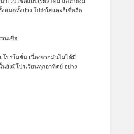
น้าเว็บไซต์แบบเรียลไทม์ และก็ยังมี
งหมดทั้งปวง โปร่งใสและก็เชื่อถือ
วนเชื่อ
็น โปรโมชั่น เนื่องจากมันไม่ได้มี
้นยังมีโปรเวียนทุกอาทิตย์ อย่าง