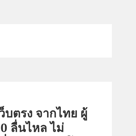
็บตรง จากไทย ผู้
0 ลื่นไหล ไม่