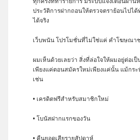
ทุกครั้งที่ทำรายการ มีระบบแจ้งเตือนผ่านห
ประวัติการฝากถอนให้ตรวจตราย้อนไปได้ทั้
ได้จริง
เว็บพนัน โปรโมชั่นที่ไม่ใช่แค่ คำโฆษณาช
ผมเห็นด้วยเลยว่า สิ่งที่ล่อใจให้ผมอยู่ต่อเป
เพียงแค่ตอนสมัครใหม่เพียงแค่นั้น แม้กระนั
เช่น
• เครดิตฟรีสำหรับสมาชิกใหม่
• โบนัสฝากแรกของวัน
• คืนยอดเสียรายสัปดาห์