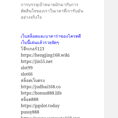
การบรรลุเป้าหมายมักมากับการ
ตัดสินใจของเราในเวลาที่เรารับมัน
อย่างจริงใจ
เว็บสล็อตและบาคาร่าของโครตดี
เว็บนี้เล่นแล้วรวยจัดๆ
โจ๊กเกอร์123
https://hengjing168.wiki
https://jin55.net
slot99
slot66
สล็อตเว็บตรง
https://judhai168.co
https://bonus888.life
สล็อต888
https://pgslot.today
pussy888