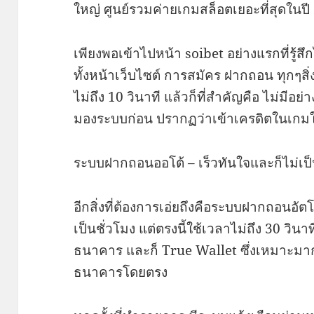
ใหญ่ ศูนย์รวมค่ายเกมสล็อตเยอะที่สุดในปี
เพียงพอเข้าไปหน้า soibet อย่างแรกที่รู้ส
ทั้งหน้าเว็บไซต์ การสมัคร ฝากถอน ทุกๆสิ่
ไม่ถึง 10 วินาที แล้วก็ที่สำคัญคือ ไม่มีอ
มองระบบก่อน ปรากฏว่าเข้าเครดิตในเกมใ
ระบบฝากถอนออโต้ – เร็วทันใจและก็ไม่เป
อีกสิ่งที่ต้องการเอ่ยถึงคือระบบฝากถอนอัต
เป็นชั่วโมง แต่ตรงนี้ใช้เวลาไม่ถึง 30 วินาที
ธนาคาร และก็ True Wallet ซึ่งเหมาะมากส
ธนาคารโดยตรง