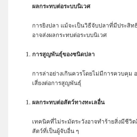
ผลกระทบต่อระบบนิเวศ
การยิงปลา แม้จะเป็นวิธีจับปลาที่มีประสิท
อาจส่งผลกระทบต่อระบบนิเวศ
การสูญพันธุ์ของชนิดปลา
การล่าอย่างเกินควรโดยไม่มีการควบคุ
เสี่ยงต่อการสูญพันธุ์
ผลกระทบต่อสัตว์ทางทะเลอื่น
เทคนิคที่ไม่ระมัดระวังอาจทำร้ายสิ่งมีชีว
สัตว์ที่เป็นผู้จับอื่น ๆ