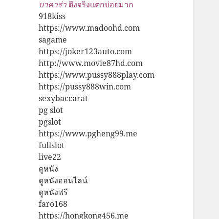
บาคาร่า
ตึงจริงแตกบ่อยมาก
918kiss
https://www.madoohd.com
sagame
https://joker123auto.com
http://www.movie87hd.com
https://www.pussy888play.com
https://pussy888win.com
sexybaccarat
pg slot
pgslot
https://www.pgheng99.me
fullslot
live22
ดูหนัง
ดูหนังออนไลน์
ดูหนังฟรี
faro168
https://hongkong456.me