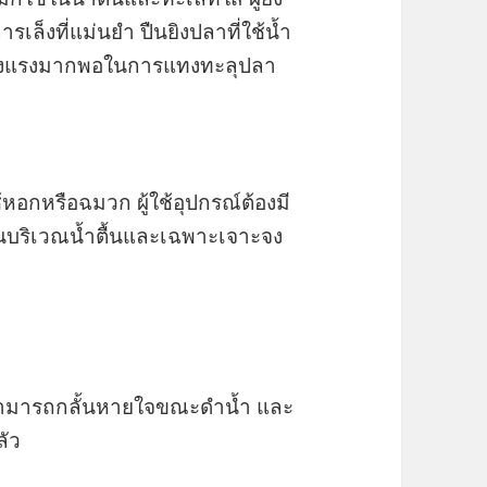
็งที่แม่นยำ ปืนยิงปลาที่ใช้น้ำ
ีพลังแรงมากพอในการแทงทะลุปลา
้หอกหรือฉมวก ผู้ใช้อุปกรณ์ต้องมี
นบริเวณน้ำตื้นและเฉพาะเจาะจง
องสามารถกลั้นหายใจขณะดำน้ำ และ
ลัว