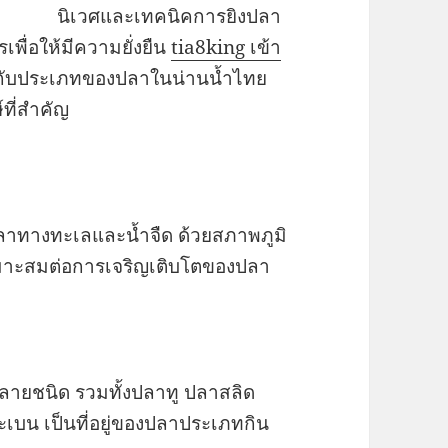
นิเวศและเทคนิคการยิงปลา
เพื่อให้มีความยั่งยืน
tia8king เข้า
วกับประเภทของปลาในน่านน้ำไทย
ที่สำคัญ
ทางทะเลและน้ำจืด ด้วยสภาพภูมิ
เหมาะสมต่อการเจริญเติบโตของปลา
ายชนิด รวมทั้งปลาทู ปลาสลิด
บน เป็นที่อยู่ของปลาประเภทกิน