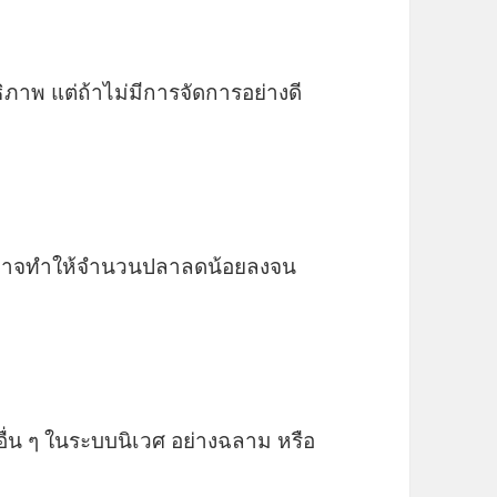
ธิภาพ แต่ถ้าไม่มีการจัดการอย่างดี
ม อาจทำให้จำนวนปลาลดน้อยลงจน
ิตอื่น ๆ ในระบบนิเวศ อย่างฉลาม หรือ