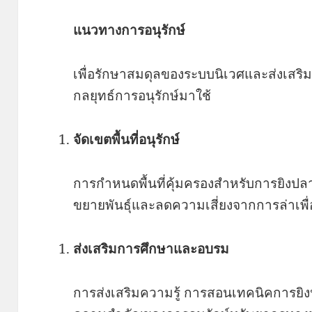
แนวทางการอนุรักษ์
เพื่อรักษาสมดุลของระบบนิเวศและส่งเสริม
กลยุทธ์การอนุรักษ์มาใช้
จัดเขตพื้นที่อนุรักษ์
การกำหนดพื้นที่คุ้มครองสำหรับการยิงป
ขยายพันธุ์และลดความเสี่ยงจากการล่าเพื
ส่งเสริมการศึกษาและอบรม
การส่งเสริมความรู้ การสอนเทคนิคการย