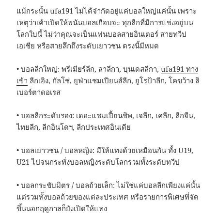
แม้กระนั้น ufa191 ไม่ได้จำกัดอยู่แค่บอลใหญ่แค่นั้น เพราะ
เหตุว่าเค้าเปิดให้พนันบอลเกือบจะ ทุกลีกที่มีการแข่งอยู่บน
โลกใบนี้ ไม่ว่าคุณจะเป็นแฟนบอลสายอินเตอร์ สายทวีป
เอเชีย หรือสายลึกถึงระดับเยาวชน ตรงนี้มีหมด
• บอลลีกใหญ่: พรีเมียร์ลีก, ลาลีกา, บุนเดสลีกา,
ufa191 ทาง
เข้า
ลีกเอิง, กัลโช่, ยูฟ่าแชมเปียนส์ลีก, ยูโรป้าลีก, โคขว้าง ลิ
เบอร์ตาดอเรส
• บอลลีกระดับรอง: เดอะแชมเปี้ยนชิพ, เจลีก, เคลีก, ลีกจีน,
ไทยลีก, ลีกอินโดฯ, ลีกประเทศอินเดีย
• บอลเยาวชน / บอลหญิง: มีให้แทงด้วยเหมือนกัน ทั้ง U19,
U21 ไปจนกระทั่งบอลหญิงระดับโลกรวมทั้งระดับทวีป
• บอลกระชับมิตร / บอลถ้วยเล็ก: ไม่ใช่แค่บอลลีกเพียงแค่นั้น
แต่รวมทั้งบอลถ้วยของแต่ละประเทศ หรือรายการพิเศษที่จัด
ขึ้นนอกฤดูกาลก็ยังเปิดให้แทง