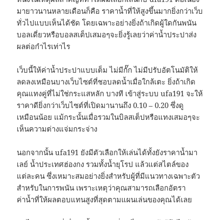
มายาวนานหลายเดือนก็คือ ราคาน้ำที่ให้สูงขึ้นมากยิ่งกว่าเว็บ
ทั่วไปแบบเห็นได้ชัด โดยเฉพาะอย่างยิ่งถ้าเกิดผู้ใดกันพนัน
บอลเดี่ยวหรือบอลสเต็ปเสมอๆจะยิ่งรู้เลยว่าค่าน้ำประปาส่ง
ผลต่อกำไรเท่าไร
เว็บนี้ให้ค่าน้ำประปาแบบเต็ม ไม่มีกั๊ก ไม่มีปรับอัตโนมัติให้
ลดลงเหมือนบางเว็บไซต์ที่ชอบลดน้ำเมื่อใกล้เตะ ยิ่งถ้าเกิด
คุณแทงคู่ที่ไม่ใช่กระแสหลัก บางที เข้าสู่ระบบ ufa191 จะให้
ราคาดียิ่งกว่าเว็บไซต์ที่เปิดมานานถึง 0.10 – 0.20 ซึ่งดู
เหมือนน้อย แม้กระนั้นเมื่อรวมในบิลสเต็ปหรือแทงเสมอๆจะ
เห็นความต่างแจ่มกระจ่าง
นอกจากนั้น ufa191 ยังมีตัวเลือกให้เล่นได้ทั้งยังราคาน้ำมา
เลย์ น้ำประเทศฮ่องกง รวมทั้งน้ำยุโรป แล้วแต่สไตล์ของ
แต่ละคน ซึ่งเหมาะสมอย่างยิ่งสำหรับผู้ที่มีแนวทางเฉพาะตัว
สำหรับในการพนัน เพราะเหตุว่าคุณสามารถเลือกอัตรา
ค่าน้ำที่ให้ผลตอบแทนสูงที่สุดตามแผนเล่นของคุณได้เลย