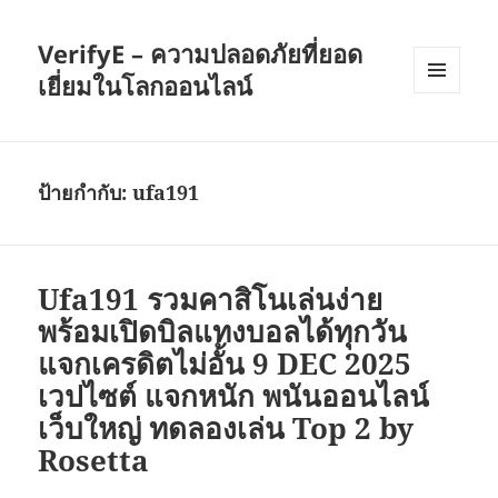
VerifyE – ความปลอดภัยที่ยอด
เยี่ยมในโลกออนไลน์
เมนู
และวิด
เจ็ต
ป้ายกำกับ:
ufa191
Ufa191 รวมคาสิโนเล่นง่าย
พร้อมเปิดบิลแทงบอลได้ทุกวัน
แจกเครดิตไม่อั้น 9 DEC 2025
เวปไซต์ แจกหนัก พนันออนไลน์
เว็บใหญ่ ทดลองเล่น Top 2 by
Rosetta