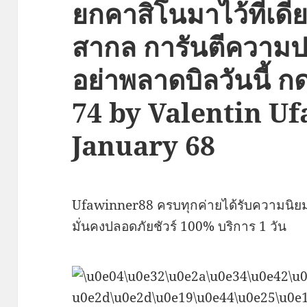
ยกคาสิโนมาไว้ที่เด
สากล การันตีความป
อย่าพลาดบิลวันนี้ 
74 by Valentin U
January 68
Ufawinner88 ครบทุกค่ายได้รับความนิยม
มั่นคงปลอดภัยชัวร์ 100% บริการ 1 วัน