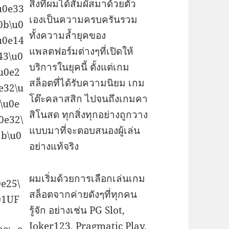
สิ่งที่ผมได้สัมผัสมาด้วยตัว
เองเป็นความครบครันรวม
ทั้งความล้ำยุคของ
แพลตฟอร์มต่างๆที่เปิดให้
บริการในยุคนี้ ตั้งแต่เกม
สล็อตที่ได้รับความนิยม เกม
โต๊ะคลาสสิก ไปจนถึงเกมคา
สิโนสด ทุกสิ่งทุกอย่างถูกวาง
แบบมาที่จะตอบสนองผู้เล่น
อย่างแท้จริง
ผมเริ่มด้วยการเลือกเล่นเกม
สล็อตจากค่ายดังๆที่ทุกคน
รู้จัก อย่างเช่น PG Slot,
Joker123, Pragmatic Play,