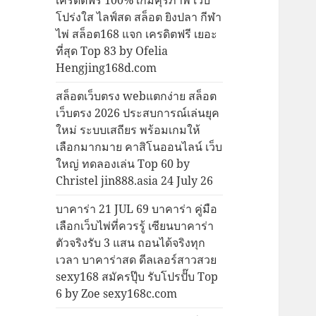
เครดิตฟรี 100% เกมคุรภาพ เว็บ
โปร่งใส ไลฟ์สด สล็อต ยิงปลา กีฬา
ไพ่ สล็อต168 แจก เครดิตฟรี เยอะ
ที่สุด Top 83 by Ofelia
Hengjing168d.com
สล็อตเว็บตรง webแตกง่าย สล็อต
เว็บตรง 2026 ประสบการณ์เล่นยุค
ใหม่ ระบบเสถียร พร้อมเกมให้
เลือกมากมาย คาสิโนออนไลน์ เว็บ
ใหญ่ ทดลองเล่น Top 60 by
Christel jin888.asia 24 July 26
บาคาร่า 21 JUL 69 บาคาร่า คู่มือ
เลือกเว็บไพ่ที่ควรรู้ เซียนบาคาร่า
ตัวจริงรับ 3 แสน ถอนได้จริงทุก
เวลา บาคาร่าสด ดีลเลอร์สาวสวย
sexy168 สมัครปุ๊บ รับโปรปั๊บ Top
6 by Zoe sexy168c.com