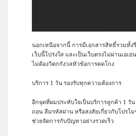
นอกเหนือจากนี้ การมีเอกสารสิทธิ์รวมทั้งรีว
เว็บนี้โปร่งใส และเป็นเว็บตรงไม่ผ่านเอเ
ไม่ต้องวิตกกังวลหัวข้อการคดโกง
บริการ 1 วัน รองรับทุกความต้องการ
อีกจุดที่ผมประทับใจเป็นบริการลูกค้า 1 ว
ถอน ลืมรหัสผ่าน หรือสงสัยเกี่ยวกับโปรโ
ช่วยจัดการกับปัญหาอย่างรวดเร็ว