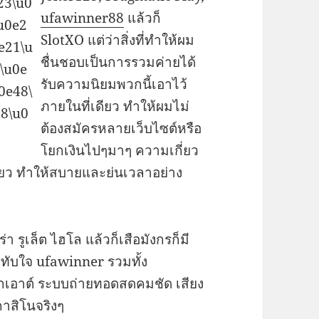
ufawinner88
แล้วก็
SlotXO แต่ว่าสิ่งที่ทำให้ผม
ชื่นชอบเป็นการรวมค่ายได้
รับความนิยมพวกนี้เอาไว้
ภายในที่เดียว ทำให้ผมไม่
ต้องสมัครหลายเว็บไซต์หรือ
โยกเงินไปๆมาๆ ความเกี่ยว
ดียว ทำให้สบายและย่นเวลาอย่าง
รูเล็ต ไฮโล แล้วก็เสือมังกรก็มี
ทับใจ ufawinner รวมทั้ง
อกเอาต์ ระบบถ่ายทอดสดคมชัด เสียง
คาสิโนจริงๆ