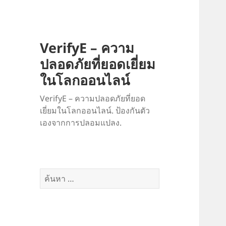
VerifyE – ความ
ปลอดภัยที่ยอดเยี่ยม
ในโลกออนไลน์
VerifyE – ความปลอดภัยที่ยอด
เยี่ยมในโลกออนไลน์. ป้องกันตัว
เองจากการปลอมแปลง.
ค้นหา
สำหรับ: