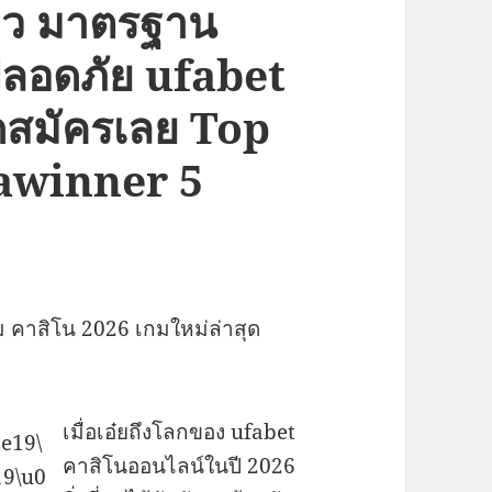
ียว มาตรฐาน
ลอดภัย ufabet
กดสมัครเลย Top
fawinner 5
 คาสิโน 2026 เกมใหม่ล่าสุด
เมื่อเอ๋ยถึงโลกของ ufabet
คาสิโนออนไลน์ในปี 2026