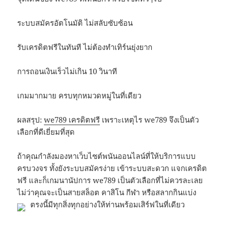
ระบบสมัครอัตโนมัติ ไม่สลับซับซ้อน
รับเครดิตฟรีในทันที ไม่ต้องทำเทิร์นยุ่งยาก
การถอนเงินเร็วไม่เกิน 10 วินาที
เกมมากมาย ครบทุกหมวดหมู่ในที่เดียว
ผลสรุป:
we789 เครดิตฟรี
เพราะเหตุไร we789 จึงเป็นตัว
เลือกที่ดีเยี่ยมที่สุด
ถ้าคุณกำลังมองหาเว็บไซต์พนันออนไลน์ที่ให้บริการแบบ
ครบวงจร ทั้งยังระบบสมัครง่าย เข้าระบบสะดวก แจกเครดิต
ฟรี และก็เกมนานัปการ we789 เป็นตัวเลือกที่ไม่ควรละเลย
ไม่ว่าคุณจะเป็นสายสล็อต คาสิโน กีฬา หรือสลากกินแบ่ง
ตรงนี้มีทุกสิ่งทุกอย่างให้ท่านพร้อมเสิร์ฟในที่เดียว