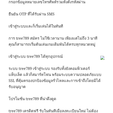
กรอกข้อมูลหมายเลขโทรศัพท์รวมทั้งตั้งรหัสผ่าน
ยืนยัน OTP ที่ได้รับผ่าน SMS
เข้าสู่ระบบและก็เริ่มเล่นได้ในทันที
การ tree789 สมัคร ไม่ใช้เวลานาน เพียงแต่ไม่ถึง 3 นาที
คุณก็สามารถเริ่มต้นเล่นเกมเดิมพันได้ครบทุกหมวดหมู่
เข้าสู่ระบบ tree789 ได้ทุกอุปกรณ์
ระบบ tree789 เข้าสู่ระบบ รองรับทั้งยังคอมพิวเตอร์
แท็บเล็ต แล้วก็สมาร์ทโฟน พร้อมระบบความปลอดภัยแบบ
SSL ที่คุ้มครองปกป้องข้อมูลรั่วไหลและการเข้าถึงโดยมิได้
รับอนุญาต
โปรโมชั่น tree789 ที่น่าดึงดูด
tree789 เครดิตฟรี รับในทันทีเมื่อลงทะเบียนใหม่ ไม่ต้อง