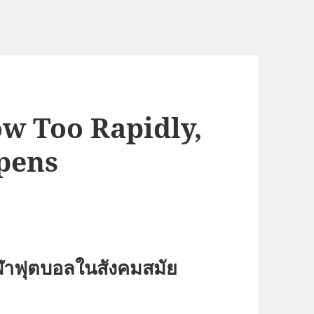
w Too Rapidly,
pens
ฬาฟุตบอลในสังคมสมัย