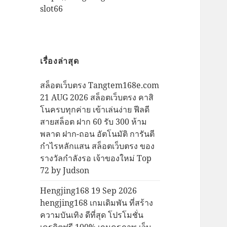
slot66
เรื่องล่าสุด
สล็อตเว็บตรง Tangtem168e.com
21 AUG 2026 สล็อตเว็บตรง คาสิ
โนครบทุกค่าย เข้าเล่นง่าย ฟีลดี
สายสล็อต ฝาก 60 รับ 300 ห้าม
พลาด ฝาก-ถอน อัตโนมัติ การันตี
กำไรหลักแสน สล็อตเว็บตรง ของ
รางวัลกำลังรอ เจ้าของใหม่ Top
72 by Judson
Hengjing168 19 Sep 2026
hengjing168 เกมเดิมพัน ที่สร้าง
ความบันเทิง ดีที่สุด โปรโมชั่น