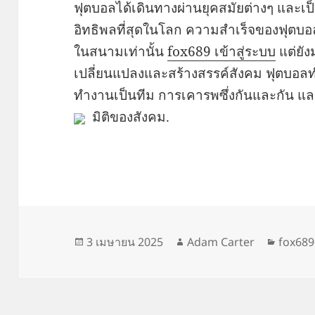
ฟุตบอลได้เดินทางผ่านยุคสมัยต่างๆ และเป็
อิทธิพลที่สุดในโลก ความสำเร็จของฟุตบอ
ในสนามเท่านั้น
fox689 เข้าสู่ระบบ
แต่ยัง
เปลี่ยนแปลงและสร้างสรรค์สังคม ฟุตบอลท
ทำงานเป็นทีม การเคารพซึ่งกันและกัน แ
มิติของสังคม.
เขียน
ผู้
หมวด
3 เมษายน 2025
Adam Carter
fox68
เมื่อ
เขียน
หมู่