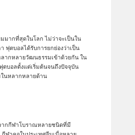
ยมมากที่สุดในโลก ไม่ว่าจะเป็นใน
กา ฟุตบอลได้รับการยกย่องว่าเป็น
กหลากหลายวัฒนธรรมเข้าด้วยกัน ใน
อลตั้งแต่เริ่มต้นจนถึงปัจจุบัน
งคมในหลากหลายด้าน
จากกีฬาโบราณหลายชนิดที่มี
กีฬาคูจูในประเทศจีนเมื่อหลาย