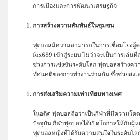
การเมืองและการพัฒนาเศรษฐกิจ
การสร้างความสัมพันธ์ในชุมชน
ฟุตบอลมีความสามารถในการเชื่อมโยงผู้ค
fox689 เข้าสู่ระบบ
ไม่ว่าจะเป็นการเล่นที
ช่วงการแข่งขันระดับโลก ฟุตบอลสร้างควา
ทัศนคติของการทำงานร่วมกัน ซึ่งช่วยส่ง
การส่งเสริมความเท่าเทียมทางเพศ
ในอดีต ฟุตบอลถือว่าเป็นกีฬาที่มีความโด
ปัจจุบัน กีฬาฟุตบอลได้เปิดโอกาสให้กับผู้
ฟุตบอลหญิงที่ได้รับความสนใจในระดับโลก 