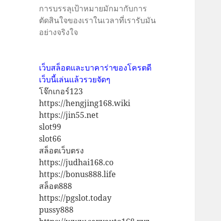
การบรรลุเป้าหมายมักมากับการ
ตัดสินใจของเราในเวลาที่เรารับมัน
อย่างจริงใจ
เว็บสล็อตและบาคาร่าของโครตดี
เว็บนี้เล่นแล้วรวยจัดๆ
โจ๊กเกอร์123
https://hengjing168.wiki
https://jin55.net
slot99
slot66
สล็อตเว็บตรง
https://judhai168.co
https://bonus888.life
สล็อต888
https://pgslot.today
pussy888