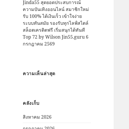
Jinda55 สุดยอดประสบการณ์
ความบันเทิงออนไลน์ สมาชิกใหม่
รับ 100% ได้เงินเร็ว เข้าใจง่าย
ระบบทันสมัย รองรับทุกไลฟ์สไตล์
สล็อตเครดิตฟรี เริ่มสนุกได้ทันที
Top 72 by Wilson Jin55.guru 6
กรกฎาคม 2569
ความเห็นล่าสุด
คลังเก็บ
สิงหาคม 2026
กรกฎาคม 2026