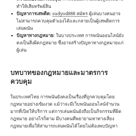
ทำให้เสียทรัพย์สิน
ปัญหาการเสพติด
:
sudyod888 สมัคร
ผู้เล่นบางคนอาจ
ไม่สามารถควบคุมตัวเองได้และกลายเป็นผู้เสพติดการ
เล่นพนัน
ปัญหาทางกฎหมาย
: ในบางประเทศ การพนันออนไลน์ยัง
คงเป็นสิ่งผิดกฎหมาย ซึ่งอาจสร้างปัญหาทางกฎหมายแก่
ผู้เล่น
บทบาทของกฎหมายและมาตรการ
ควบคุม
ในประเทศไทย การพนันยังคงเป็นเรื่องที่ถูกควบคุมโดย
กฎหมายอย่างเข้มงวด แม้ว่าจะมีเว็บพนันออนไลน์จำนวน
มากที่เปิดให้บริการ แต่การเล่นพนันยังถือเป็นกิจกรรมที่ผิด
กฎหมาย อย่างไรก็ตาม มีบางคนที่พยายามหาทางเลี่ยง
กฎหมายเพื่อให้สามารถเล่นพนันได้โดยไม่ต้องพบปัญหา