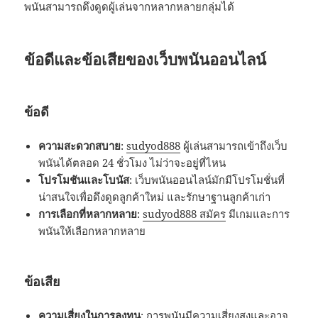
พนันสามารถดึงดูดผู้เล่นจากหลากหลายกลุ่มได้
ข้อดีและข้อเสียของเว็บพนันออนไลน์
ข้อดี
ความสะดวกสบาย
:
sudyod888
ผู้เล่นสามารถเข้าถึงเว็บ
พนันได้ตลอด 24 ชั่วโมง ไม่ว่าจะอยู่ที่ไหน
โปรโมชันและโบนัส
: เว็บพนันออนไลน์มักมีโปรโมชั่นที่
น่าสนใจเพื่อดึงดูดลูกค้าใหม่ และรักษาฐานลูกค้าเก่า
การเลือกที่หลากหลาย
:
sudyod888 สมัคร
มีเกมและการ
พนันให้เลือกหลากหลาย
ข้อเสีย
ความเสี่ยงในการลงทุน
: การพนันมีความเสี่ยงสูงและอาจ