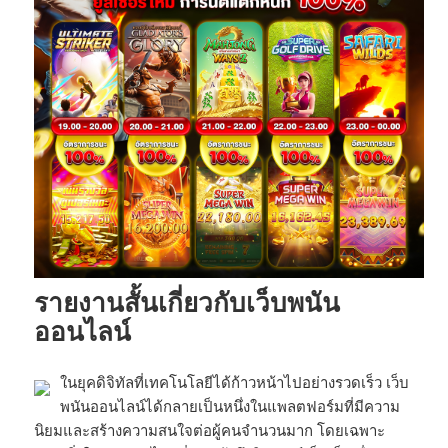
รายงานสั้นเกี่ยวกับเว็บพนัน
ออนไลน์
ในยุคดิจิทัลที่เทคโนโลยีได้ก้าวหน้าไปอย่างรวดเร็ว เว็บ
พนันออนไลน์ได้กลายเป็นหนึ่งในแพลตฟอร์มที่มีความ
นิยมและสร้างความสนใจต่อผู้คนจำนวนมาก โดยเฉพาะ