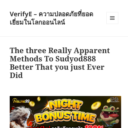
VerifyE – ความปลอดภัยที่ยอด
เยี่ยมในโลกออนไลน์
เมนู
และวิด
เจ็ต
The three Really Apparent
Methods To Sudyod888
Better That you just Ever
Did