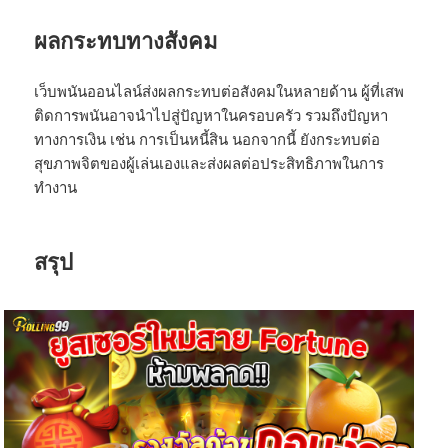
ผลกระทบทางสังคม
เว็บพนันออนไลน์ส่งผลกระทบต่อสังคมในหลายด้าน ผู้ที่เสพ
ติดการพนันอาจนำไปสู่ปัญหาในครอบครัว รวมถึงปัญหา
ทางการเงิน เช่น การเป็นหนี้สิน นอกจากนี้ ยังกระทบต่อ
สุขภาพจิตของผู้เล่นเองและส่งผลต่อประสิทธิภาพในการ
ทำงาน
สรุป